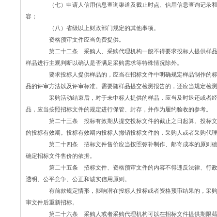
（七）申请人信用信息查询渠道及截止时点、信用信息查询记录和
容；
（八）省级以上财政部门规定的其他事项。
资格预审文件应当免费提供。
第二十二条 采购人、采购代理机构一般不得要求投标人提供样品
样品进行主观判断以确认是否满足采购需求等特殊情况除外。
要求投标人提供样品的，应当在招标文件中明确规定样品制作的标
品的评审方法以及评审标准。需要随样品提交检测报告的，还应当规定检
采购活动结束后，对于未中标人提供的样品，应当及时退还或者经
品，应当按照招标文件的规定进行保管、封存，并作为履约验收的参考。
第二十三条 投标有效期从提交投标文件的截止之日起算。投标文
的投标有效期。投标有效期内投标人撤销投标文件的，采购人或者采购代
第二十四条 招标文件售价应当按照弥补制作、邮寄成本的原则确
确定招标文件售价的依据。
第二十五条 招标文件、资格预审文件的内容不得违反法律、行政
透明、公平竞争、公正和诚实信用原则。
有前款规定情形，影响潜在投标人投标或者资格预审结果的，采购
审文件后重新招标。
第二十六条 采购人或者采购代理机构可以在招标文件提供期限截