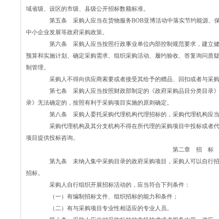
域省级、设区的市级、县级公开招标数额标准。
第五条 采购人应当在货物服务BOB亚博活动中落实节约能源、保
中小企业发展等政府采购政策。
第六条 采购人应当按照行政事业单位内部控制规范要求，建立健
预算和实施计划、确定采购需求、组织采购活动、履约验收、答复询问质
制管理。
采购人不得向供应商索要或者接受其给予的赠品、回扣或者与采购
第七条 采购人应当按照财政部制定的《政府采购品目分类目录》
录》无法确定的，按照有利于采购项目实施的原则确定。
第八条 采购人委托采购代理机构代理招标的，采购代理机构应当
采购代理机构及其分支机构不得在所代理的采购项目中投标或者代
项目提供投标咨询。
第二章 招 标
第九条 未纳入集中采购目录的政府采购项目，采购人可以自行招
招标。
采购人自行组织开展招标活动的，应当符合下列条件：
（一）有编制招标文件、组织招标的能力和条件；
（二）有与采购项目专业性相适应的专业人员。