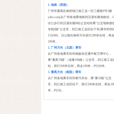
1.
地铁（西面）
广州市番禺区南村镇江南工业一区三横路
9
号
5
楼
yabo.com
[
从广州各地乘地铁到汉溪长隆地铁站，
出口步行到汉溪长隆
B
站公交站转乘“公交地铁接
专线
9
路”公交车，到江南工业区站下车
(
乘车时间
15
分钟
)
，沿公路向南村方向前行
200
米右转，再
100
米。
2.
广州方向（北面）乘车
从广州各地乘车到华南板块交通中枢万博中心，
乘
“
番禺
70
路
”
（或番
186
路）公交车，到江南工业
站，前行
200
米右转，再走
100
米，约
5
分钟。
3.
番禺方向（南面）乘车
从广州各地乘车到市桥汽车站，乘
“
番
10
路
”
公交
车，到江南工业区站下，前行
200
米右转，再走
10
米，约
5
分。