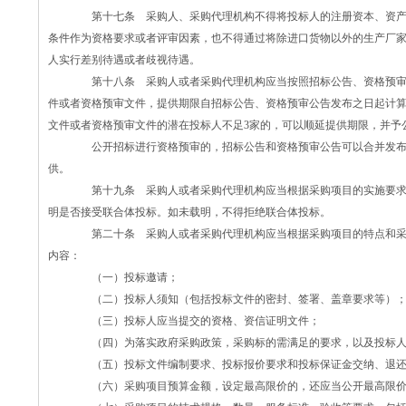
第十七条 采购人、采购代理机构不得将投标人的注册资本、资产
条件作为资格要求或者评审因素，也不得通过将除进口货物以外的生产厂
人实行差别待遇或者歧视待遇。
第十八条 采购人或者采购代理机构应当按照招标公告、资格预审
件或者资格预审文件，提供期限自招标公告、资格预审公告发布之日起计算
文件或者资格预审文件的潜在投标人不足3家的，可以顺延提供期限，并予
公开招标进行资格预审的，招标公告和资格预审公告可以合并发布
供。
第十九条 采购人或者采购代理机构应当根据采购项目的实施要求
明是否接受联合体投标。如未载明，不得拒绝联合体投标。
第二十条 采购人或者采购代理机构应当根据采购项目的特点和采
内容：
（一）投标邀请；
（二）投标人须知（包括投标文件的密封、签署、盖章要求等）
（三）投标人应当提交的资格、资信证明文件；
（四）为落实政府采购政策，采购标的需满足的要求，以及投标人
（五）投标文件编制要求、投标报价要求和投标保证金交纳、退还
（六）采购项目预算金额，设定最高限价的，还应当公开最高限