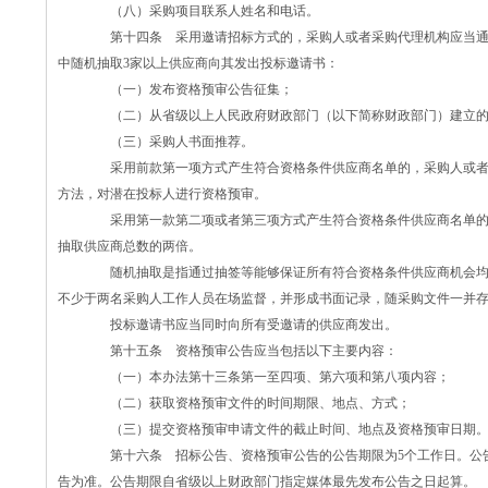
（八）采购项目联系人姓名和电话。
第十四条 采用邀请招标方式的，采购人或者采购代理机构应当通
中随机抽取3家以上供应商向其发出投标邀请书：
（一）发布资格预审公告征集；
（二）从省级以上人民政府财政部门（以下简称财政部门）建立的
（三）采购人书面推荐。
采用前款第一项方式产生符合资格条件供应商名单的，采购人或者
方法，对潜在投标人进行资格预审。
采用第一款第二项或者第三项方式产生符合资格条件供应商名单的
抽取供应商总数的两倍。
随机抽取是指通过抽签等能够保证所有符合资格条件供应商机会均
不少于两名采购人工作人员在场监督，并形成书面记录，随采购文件一并
投标邀请书应当同时向所有受邀请的供应商发出。
第十五条 资格预审公告应当包括以下主要内容：
（一）本办法第十三条第一至四项、第六项和第八项内容；
（二）获取资格预审文件的时间期限、地点、方式；
（三）提交资格预审申请文件的截止时间、地点及资格预审日期
第十六条 招标公告、资格预审公告的公告期限为5个工作日。公告
告为准。公告期限自省级以上财政部门指定媒体最先发布公告之日起算。