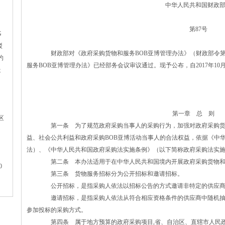
中华人民共和国财政
第87号
G
驳
财政部对《政府采购货物和服务BOB亚博管理办法》（财政部令第
约
服务BOB亚博管理办法》已经部务会议审议通过。现予公布，自2017年10
走
第一章 总 则
区
第一条 为了规范政府采购当事人的采购行为，加强对政府采购货物
益、社会公共利益和政府采购BOB亚博活动当事人的合法权益，依据《中
法）、《中华人民共和国政府采购法实施条例》（以下简称政府采购法实
第二条 本办法适用于在中华人民共和国境内开展政府采购货物和服
0
第三条 货物服务招标分为公开招标和邀请招标。
公开招标，是指采购人依法以招标公告的方式邀请非特定的供应商
邀请招标，是指采购人依法从符合相应资格条件的供应商中随机抽取
参加投标的采购方式。
第四条 属于地方预算的政府采购项目,省、自治区、直辖市人民政