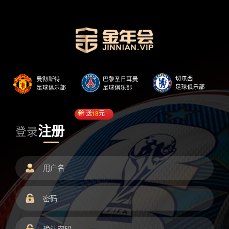
送
18
元
注册
登录