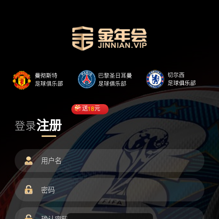
送
18
元
注册
登录